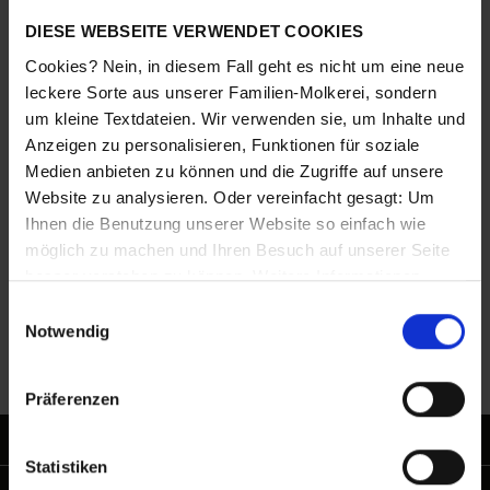
FLASCHE)
DIESE WEBSEITE VERWENDET COOKIES
Cookies? Nein, in diesem Fall geht es nicht um eine neue
leckere Sorte aus unserer Familien-Molkerei, sondern
3,00 €*
um kleine Textdateien. Wir verwenden sie, um Inhalte und
*Preise inkl. MwSt. zzgl. Versandkosten
Anzeigen zu personalisieren, Funktionen für soziale
Medien anbieten zu können und die Zugriffe auf unsere
Produktnummer:
09451
Website zu analysieren. Oder vereinfacht gesagt: Um
Ihnen die Benutzung unserer Website so einfach wie
möglich zu machen und Ihren Besuch auf unserer Seite
besser verstehen zu können. Weitere Informationen
Zutaten
finden Sie in unseren Bestimmungen zum
Datenschutz
.
Einwilligungsauswahl
Notwendig
Bewertungen
Präferenzen
PRODUKTE
Statistiken