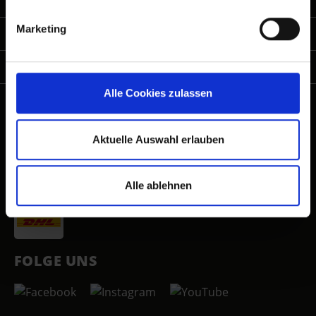
SERVICES
Marketing
UNTERNEHMEN
KARRIERE
Alle Cookies zulassen
ZAHLUNGSARTEN
Aktuelle Auswahl erlauben
VERSANDARTEN
Alle ablehnen
FOLGE UNS