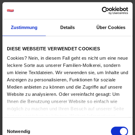
Zur Abwicklung des Versands arbeiten wir mit
Logistikdienstleistern zusammen, an die wir die
zur Auslieferung Ihrer Bestellung erforderlichen
Zustimmung
Details
Über Cookies
Daten (Name, Anschrift) übermitteln. Die
Datenweitergabe erfolgt zur Vertragserfüllung
(Art. 6 Abs. 1 lit. b DSGVO).
DIESE WEBSEITE VERWENDET COOKIES
DHL Paket GmbH
Cookies? Nein, in diesem Fall geht es nicht um eine neue
Anbieter: DHL Paket GmbH, Sträßchensweg
leckere Sorte aus unserer Familien-Molkerei, sondern
10, 53113 Bonn, Deutschland
um kleine Textdateien. Wir verwenden sie, um Inhalte und
Zweck: Zustellung der bestellten Ware
Anzeigen zu personalisieren, Funktionen für soziale
Weitere Informationen finden Sie in der
DHL
Medien anbieten zu können und die Zugriffe auf unsere
Datenschutzerklärung.
Website zu analysieren. Oder vereinfacht gesagt: Um
Ihnen die Benutzung unserer Website so einfach wie
5. Datenverarbeitung über
möglich zu machen und Ihren Besuch auf unserer Seite
Kontaktformular
besser verstehen zu können. Weitere Informationen
finden Sie in unseren Bestimmungen zum
Datenschutz
.
Einwilligungsauswahl
Bei Fragen jeglicher Art bieten wir Ihnen die
Notwendig