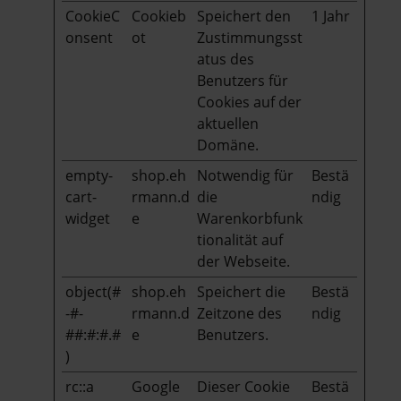
CookieC
Cookieb
Speichert den
1 Jahr
onsent
ot
Zustimmungsst
atus des
Benutzers für
Cookies auf der
aktuellen
Domäne.
empty-
shop.eh
Notwendig für
Bestä
cart-
rmann.d
die
ndig
widget
e
Warenkorbfunk
tionalität auf
der Webseite.
object(#
shop.eh
Speichert die
Bestä
-#-
rmann.d
Zeitzone des
ndig
##:#:#.#
e
Benutzers.
)
rc::a
Google
Dieser Cookie
Bestä