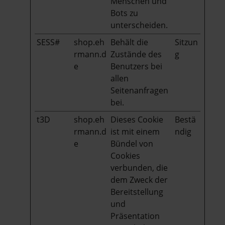
Menschen und
Bots zu
unterscheiden.
SESS#
shop.eh
Behält die
Sitzun
rmann.d
Zustände des
g
e
Benutzers bei
allen
Seitenanfragen
bei.
t3D
shop.eh
Dieses Cookie
Bestä
rmann.d
ist mit einem
ndig
e
Bündel von
Cookies
verbunden, die
dem Zweck der
Bereitstellung
und
Präsentation